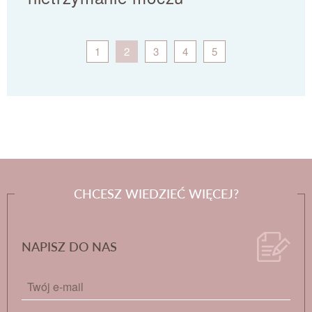
1
2
3
4
5
CHCESZ WIEDZIEĆ WIĘCEJ?
NAPISZ DO NAS