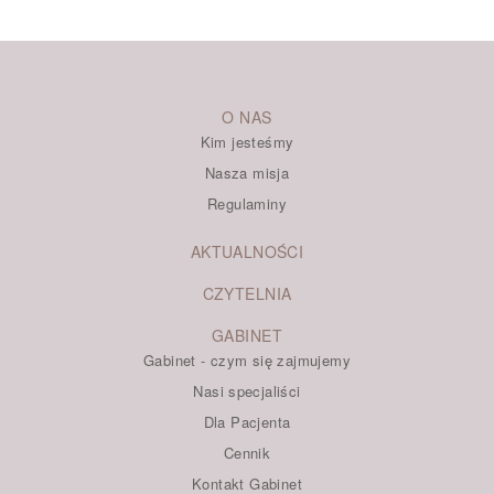
O NAS
Kim jesteśmy
Nasza misja
Regulaminy
AKTUALNOŚCI
CZYTELNIA
GABINET
Gabinet - czym się zajmujemy
Nasi specjaliści
Dla Pacjenta
Cennik
Kontakt Gabinet