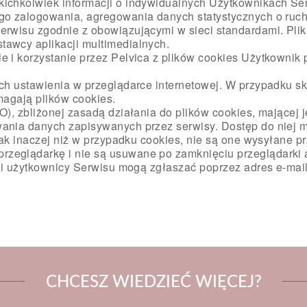
kichkolwiek informacji o indywidualnych Użytkownikach S
ego zalogowania, agregowania danych statystycznych o ruc
Serwisu zgodnie z obowiązującymi w sieci standardami. Pl
awcy aplikacji multimedialnych.
e i korzystanie przez Pelvica z plików cookies Użytkownik
ch ustawienia w przeglądarce internetowej. W przypadku sko
magają plików cookies.
O), zbliżonej zasadą działania do plików cookies, mającej
ania danych zapisywanych przez serwisy. Dostęp do niej mo
dnak inaczej niż w przypadku cookies, nie są one wysyłane 
zeglądarkę i nie są usuwane po zamknięciu przeglądarki 
ści użytkownicy Serwisu mogą zgłaszać poprzez adres e-mail
CHCESZ WIEDZIEĆ WIĘCEJ?