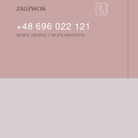
ZADZWOŃ
+48 696 022 121
opłata zgodna z taryfą operatora