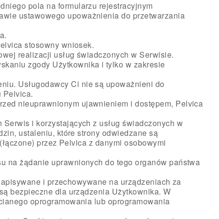
niego pola na formularzu rejestracyjnym
tawie ustawowego upoważnienia do przetwarzania
a.
Pelvica stosowny wniosek.
wej realizacji usług świadczonych w Serwisie.
kaniu zgody Użytkownika i tylko w zakresie
niu. Usługodawcy Ci nie są upoważnieni do
 Pelvica.
rzed nieuprawnionym ujawnieniem i dostępem, Pelvica
 Serwis i korzystających z usług świadczonych w
zin, ustaleniu, które strony odwiedzane są
e (łączone) przez Pelvica z danymi osobowymi
isu na żądanie uprawnionych do tego organów państwa
e, zapisywane i przechowywane na urządzeniach za
 są bezpieczne dla urządzenia Użytkownika. W
echcianego oprogramowania lub oprogramowania