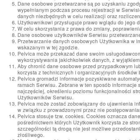
Dane osobowe przetwarzane są po uzyskaniu zgody 
wypełnianym podczas procesu rejestracji w Serwi
danych niezbędnych w celu realizacji oraz rozliczen
Użytkownikowi przysługuje prawo wglądu do jego d
W celu skorzystania z prawa do zmiany, poprawieni
Dane osobowe użytkowników Serwisu przetwarzane s
Przetwarzanie danych osobowych Użytkownika w inn
wskazanym w tej zgodzie.
Pelvica może przekazać dane swoim usługodawcom,
wykorzystywania jakichkolwiek danych, z wyjątkiem s
Aby chronić dane osobowe przed przypadkowym lub
korzysta z technicznych i organizacyjnych środków
Pelvica gromadzi informacje pozyskiwane automaty
ramach Serwisu. Zebrane w ten sposób informacje s
najczęściej, określeniu poziomu funkcjonalności st
Użytkowników Serwisu.
Pelvica może zostać zobowiązany do ujawnienia in
w związku z prowadzonymi przez nie postępowania
Pelvica stosuje tzw. cookies. Cookies oznacza dan
pośrednictwem których Użytkownik korzysta ze stro
szczególności tą drogą nie jest możliwe przedost
złośliwego.