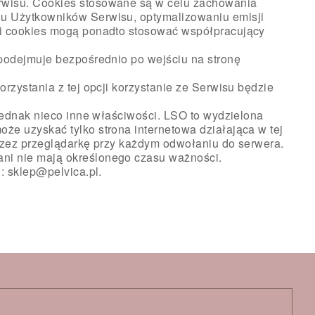
erwisu. Cookies stosowane są w celu zachowania
hu Użytkowników Serwisu, optymalizowaniu emisji
iki cookies mogą ponadto stosować współpracujący
 podejmuje bezpośrednio po wejściu na stronę
rzystania z tej opcji korzystanie ze Serwisu będzie
 jednak nieco inne właściwości. LSO to wydzielona
że uzyskać tylko strona internetowa działająca w tej
przez przeglądarkę przy każdym odwołaniu do serwera.
ani nie mają określonego czasu ważności.
: sklep@pelvica.pl.