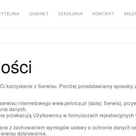
ZYTELNIA
GABINET
SZKOLENIA
KONTAKT
SKLE
ności
i korzystanie z Serwisu. Poniżej przedstawiamy sposoby zb
serwisu internetowego www.pelvica.pl (dalej: Serwis), prz
nia danych.
tóre przekazują Użytkownicy w formularzach rejestracyjny
zane z zachowaniem wymogów ustawy o ochronie danych o
erwisu dobrowolnie.