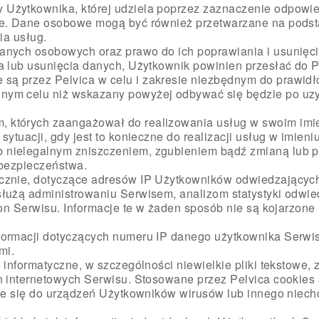
Użytkownika, której udziela poprzez zaznaczenie odpowied
sie. Dane osobowe mogą być również przetwarzane na pods
ia usług.
anych osobowych oraz prawo do ich poprawiania i usunięci
a lub usunięcia danych, Użytkownik powinien przesłać do 
ą przez Pelvica w celu i zakresie niezbędnym do prawidło
ym celu niż wskazany powyżej odbywać się będzie po uzys
 których zaangażował do realizowania usług w swoim imie
ytuacji, gdy jest to konieczne do realizacji usług w imieniu
 nielegalnym zniszczeniem, zgubieniem bądź zmianą lub p
 bezpieczeństwa.
cznie, dotyczące adresów IP Użytkowników odwiedzających
łużą administrowaniu Serwisem, analizom statystyki odwied
ron Serwisu. Informacje te w żaden sposób nie są kojarzon
formacji dotyczących numeru IP danego użytkownika Serw
mi.
e informatyczne, w szczególności niewielkie pliki tekstow
n internetowych Serwisu. Stosowane przez Pelvica cookies
anie się do urządzeń Użytkowników wirusów lub innego ni