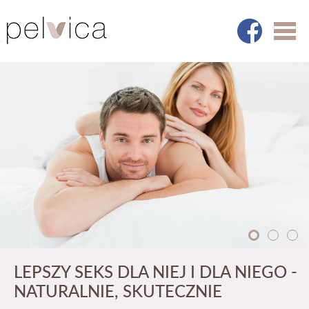
LEPSZY SEKS DLA NIEJ I DLA NIEGO -
POZNAJ SKUTECZNE ĆWICZENIA NA
PROSTE ĆWICZENIA I DEDYKOWANE
NATURALNIE, SKUTECZNIE
CZAS CIĄŻY
SPRZĘTY