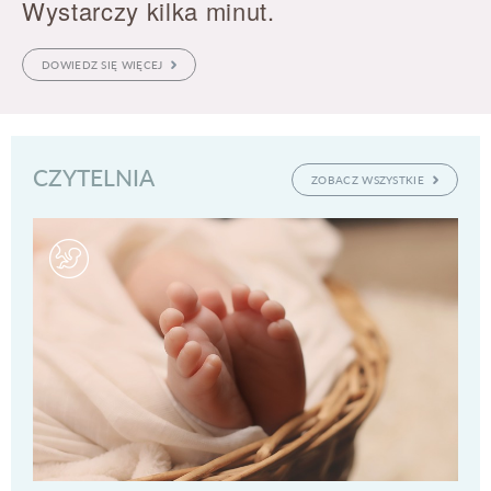
Wystarczy kilka minut.
Jak łatwiej urodzić?
Pożegnaj nietrzymanie moczu
DOWIEDZ SIĘ WIĘCEJ
CZYTELNIA
ZOBACZ WSZYSTKIE