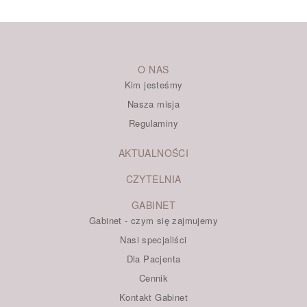
O NAS
Kim jesteśmy
Nasza misja
Regulaminy
AKTUALNOŚCI
CZYTELNIA
GABINET
Gabinet - czym się zajmujemy
Nasi specjaliści
Dla Pacjenta
Cennik
Kontakt Gabinet