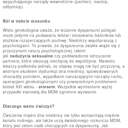
wypychającego narządy wewnetrzne (pecherz, macicę,
odbytnicę).
Ból w trakcie stosunku
Wielu ginekologów uważa, że leczenie dyspareunii polegać
może jedynie na podawaniu leków i stosowaniu baloników lub
stożków rozszerzających pochwę. Niektórzy współpracują z
psychologami. To prawda, że dyspareunia zwykle wiąże się z
przyczynami natury psychologicznej, takimi
jak
nadużycia seksualne
czy podświadome odrzucanie
partnera, które owocują niechęcią do współżycia. Niewielu
lekarzy podkreśla jednak, że objawy mogą nie być przyczyną, a
wtórnym skutkiem dysfunkcji dna miednicy, spowodowanych
chociażby porodem, wypadkami naruszającymi narządy ruchu,
operacjami ginekologicznymi czy powszechnym problemem
kobiet XXI wieku -
stresem
. Wszystkie wymienione wyżej
przypadki stanowią dla MDM ogromne wyzwanie.
Dlaczego warto ćwiczyć?
Ćwiczenia mięśni dna miednicy nie tylko wzmacniają mięśnie
kanału rodnego, ale także uczą świadomego rozkurczu MDM,
który jest celem osób chorujących na dyspareunię. Jak