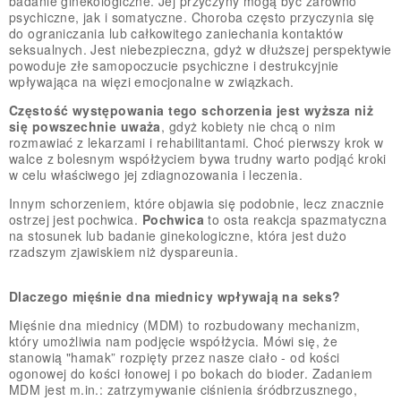
badanie ginekologiczne. Jej przyczyny mogą być zarówno
psychiczne, jak i somatyczne. Choroba często przyczynia się
do ograniczania lub całkowitego zaniechania kontaktów
seksualnych. Jest niebezpieczna, gdyż w dłuższej perspektywie
powoduje złe samopoczucie psychiczne i destrukcyjnie
wpływająca na więzi emocjonalne w związkach.
Częstość występowania tego schorzenia jest wyższa niż
się powszechnie uważa
, gdyż kobiety nie chcą o nim
rozmawiać z lekarzami i rehabilitantami. Choć pierwszy krok w
walce z bolesnym współżyciem bywa trudny warto podjąć kroki
w celu właściwego jej zdiagnozowania i leczenia.
Innym schorzeniem, które objawia się podobnie, lecz znacznie
ostrzej jest pochwica.
Pochwica
to osta reakcja spazmatyczna
na stosunek lub badanie ginekologiczne, która jest dużo
rzadszym zjawiskiem niż dyspareunia.
Dlaczego mięśnie dna miednicy wpływają na seks?
Mięśnie dna miednicy (MDM) to rozbudowany mechanizm,
który umożliwia nam podjęcie współżycia. Mówi się, że
stanowią "hamak” rozpięty przez nasze ciało - od kości
ogonowej do kości łonowej i po bokach do bioder. Zadaniem
MDM jest m.in.: zatrzymywanie ciśnienia śródbrzusznego,