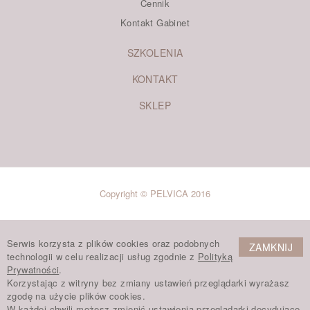
Cennik
Kontakt Gabinet
SZKOLENIA
KONTAKT
SKLEP
Copyright © PELVICA 2016
Serwis korzysta z plików cookies oraz podobnych
ZAMKNIJ
technologii w celu realizacji usług zgodnie z
Polityką
Prywatności
.
Korzystając z witryny bez zmiany ustawień przeglądarki wyrażasz
zgodę na użycie plików cookies.
W każdej chwili możesz zmienić ustawienia przeglądarki decydujące