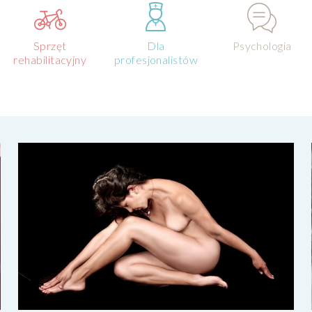
Sprzęt
Dla
Psychologia
rehabilitacyjny
profesjonalistów