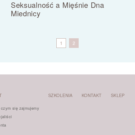
Seksualność a Mięśnie Dna
Miednicy
1
2
T
SZKOLENIA
KONTAKT
SKLEP
- czym się zajmujemy
jaliści
enta